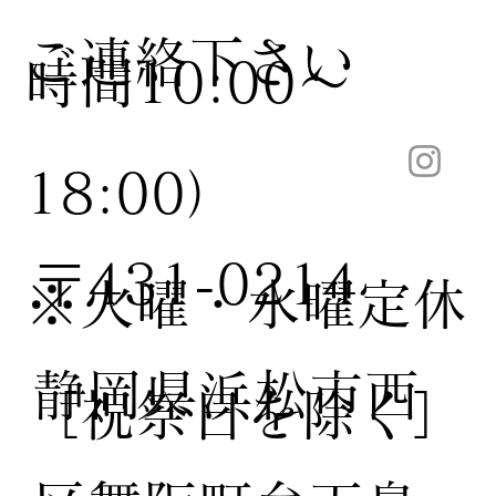
ご連絡下さい
時間10:00〜
18:00）
〒431-0214
※火曜・水曜定休
静岡県浜松市西
［祝祭日を除く］