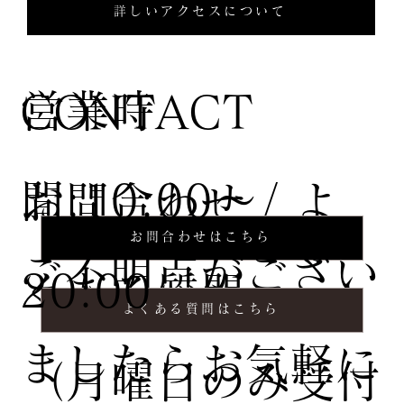
詳しいアクセスについて
営業時
CONTACT
間:10:00〜
お問合わせ / よ
お問合わせはこちら
ご不明点がござい
20:00
くある質問
よくある質問はこちら
ましたらお気軽に
（月曜日のみ受付