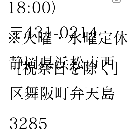
18:00）
〒431-0214
※火曜・水曜定休
静岡県浜松市西
［祝祭日を除く］
区舞阪町弁天島
3285