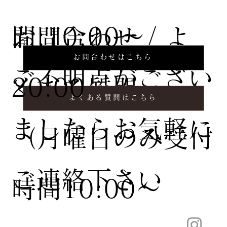
間:10:00〜
お問合わせ / よ
お問合わせはこちら
ご不明点がござい
20:00
くある質問
よくある質問はこちら
ましたらお気軽に
（月曜日のみ受付
ご連絡下さい
時間10:00〜