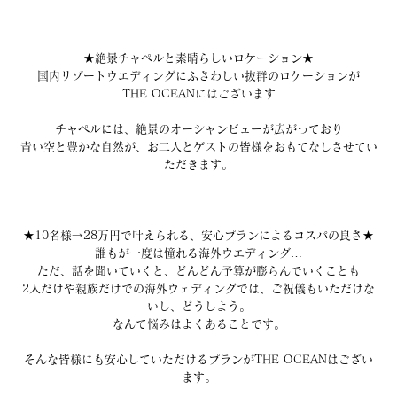
★絶景チャペルと素晴らしいロケーション★
国内リゾートウエディングにふさわしい抜群のロケーションが
THE OCEANにはございます
チャペルには、絶景のオーシャンビューが広がっており
青い空と豊かな自然が、お二人とゲストの皆様をおもてなしさせてい
ただきます。
★10名様→28万円で叶えられる、安心プランによるコスパの良さ★
誰もが一度は憧れる海外ウエディング…
ただ、話を聞いていくと、どんどん予算が膨らんでいくことも
2人だけや親族だけでの海外ウェディングでは、ご祝儀もいただけな
いし、どうしよう。
なんて悩みはよくあることです。
そんな皆様にも安心していただけるプランがTHE OCEANはござい
ます。