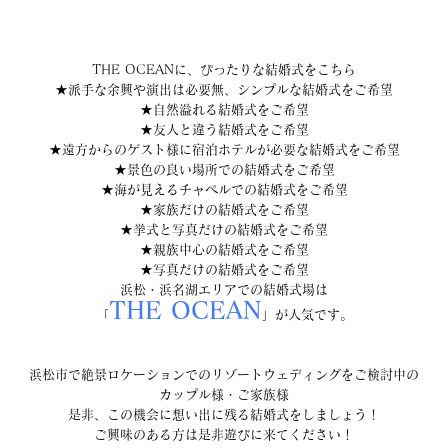
THE OCEANに、ぴったりな結婚式をこちら
★派手な余興や演出は必要無、シンプルな結婚式をご希望
★自然溢れる結婚式をご希望
★友人と違う結婚式をご希望
★遠方からのゲスト様に宿泊ホテルが必要な結婚式をご希望
★景色の良い場所での結婚式をご希望
★海が見えるチャペルでの結婚式をご希望
★家族だけの結婚式をご希望
★挙式と写真だけの結婚式をご希望
★親族中心の結婚式をご希望
★写真だけの結婚式をご希望
浜松・浜名湖エリアでの結婚式場は
THE OCEAN
「
」が人気です。
浜松市で絶景ロケーションでのリゾートウェディングをご検討中の
カップル様・ご家族様
是非、この機会に想い出に残る結婚式をしましょう！
ご興味のある方は是非遊びに来てください！