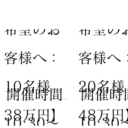
【家族婚
【親族
希望のお
希望の
客様へ：
客様へ
10名様
20名
​開催時間
​開催時
38万円】
48万円
10:30〜
10:30