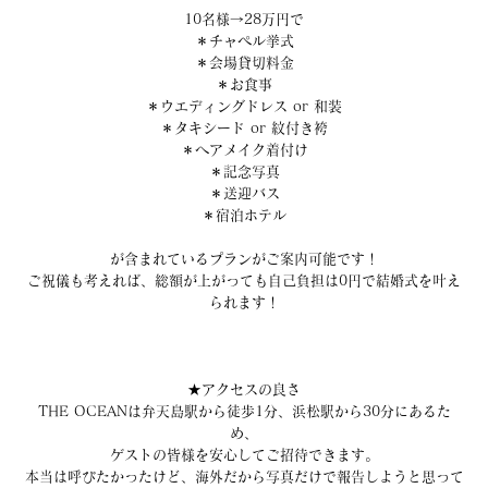
10名様→28万円で
＊チャペル挙式
＊会場貸切料金
＊お食事
＊ウエディングドレス or 和装
＊タキシード or 紋付き袴
＊ヘアメイク着付け
＊記念写真
＊送迎バス
＊宿泊ホテル
が含まれているプランがご案内可能です！
ご祝儀も考えれば、総額が上がっても自己負担は0円で結婚式を叶え
られます！
★アクセスの良さ
THE OCEANは弁天島駅から徒歩1分、浜松駅から30分にあるた
め、
ゲストの皆様を安心してご招待できます。
本当は呼びたかったけど、海外だから写真だけで報告しようと思って