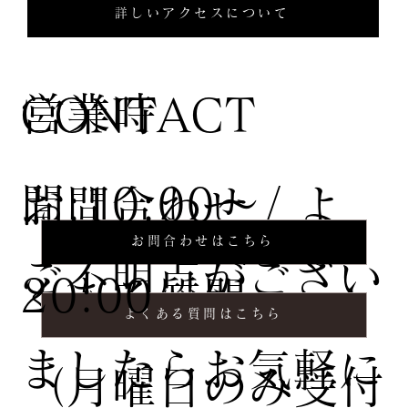
詳しいアクセスについて
営業時
CONTACT
間:10:00〜
お問合わせ / よ
お問合わせはこちら
ご不明点がござい
20:00
くある質問
よくある質問はこちら
ましたらお気軽に
（月曜日のみ受付