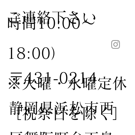
ご連絡下さい
時間10:00〜
18:00）
〒431-0214
※火曜・水曜定休
静岡県浜松市西
［祝祭日を除く］