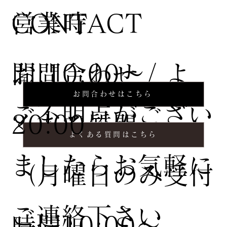
営業時
CONTACT
間:10:00〜
お問合わせ / よ
お問合わせはこちら
ご不明点がござい
20:00
くある質問
よくある質問はこちら
ましたらお気軽に
（月曜日のみ受付
ご連絡下さい
時間10:00〜