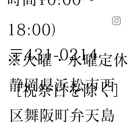
18:00）
〒431-0214
※火曜・水曜定休
静岡県浜松市西
［祝祭日を除く］
区舞阪町弁天島