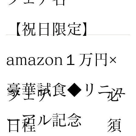
【祝日限定】
amazon１万円×
豪華試食◆リニュ
​フェア
​必
ーアル記念
日程
須​