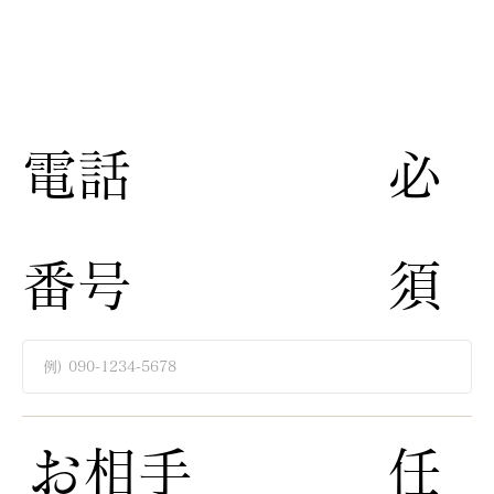
​電話
​必
番号
須​
​お相手
​任