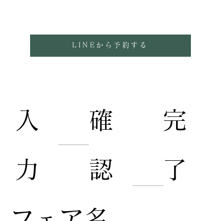
となります。
LINEから予約する
​入
​完
​確
力
了
認
​フェア名