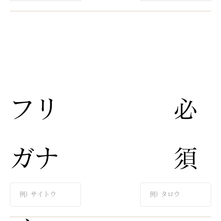
​フリ
​必
ガナ​
須​