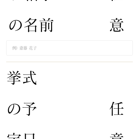
の名前
意
​挙式
の予
​任