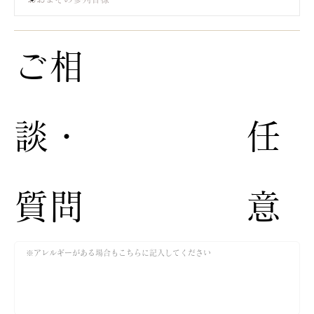
​ご相
談・
​任
質問​
意