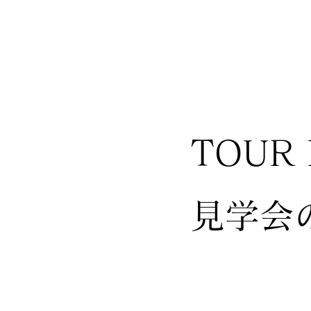
TOUR 
​見学会