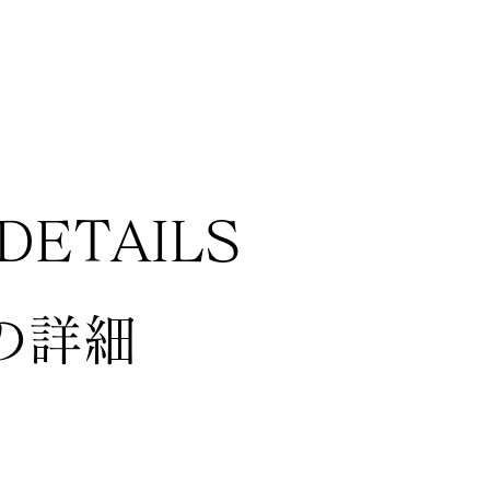
DETAILS
の詳細