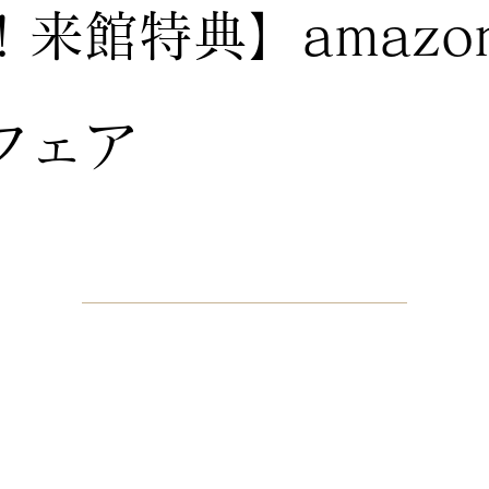
来館特典】amazo
フェア
特典