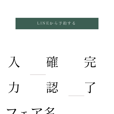
となります。
LINEから予約する
​入
​完
​確
力
了
認
​フェア名