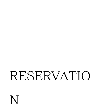
マン・美容師・衣装・ウエデ
ィングプランナー等々の神社
への出張料金を全て無料とさ
せて頂いております
RESERVATIO
N