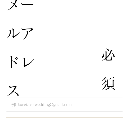
​メー
ルア
​必
ドレ
須​
ス