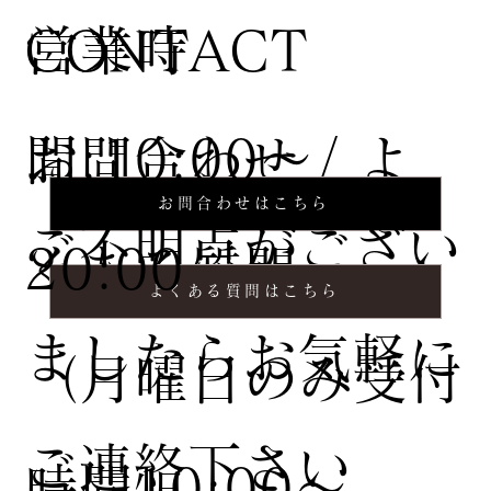
営業時
CONTACT
間:10:00〜
お問合わせ / よ
お問合わせはこちら
ご不明点がござい
20:00
くある質問
よくある質問はこちら
ましたらお気軽に
（月曜日のみ受付
ご連絡下さい
時間10:00〜