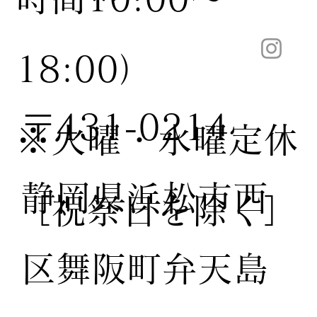
18:00）
〒431-0214
※火曜・水曜定休
静岡県浜松市西
［祝祭日を除く］
区舞阪町弁天島