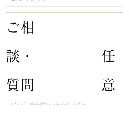
​ご相
談・
​任
質問​
意