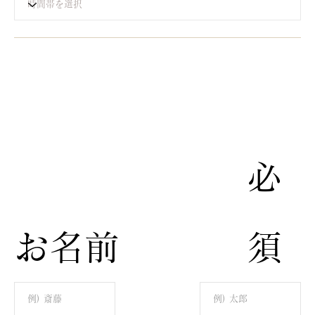
​必
​お名前
須​