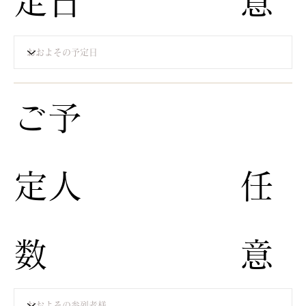
定日
意
​ご予
定人
​任
数
意