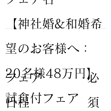
【神社婚&和婚希
望のお客様へ：
20名様48万円】
​フェア
​必
試食付フェア
日程
須​