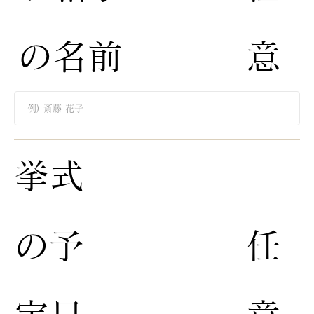
の名前
意
​挙式
の予
​任