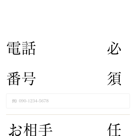
​電話
​必
番号
須​
​お相手
​任