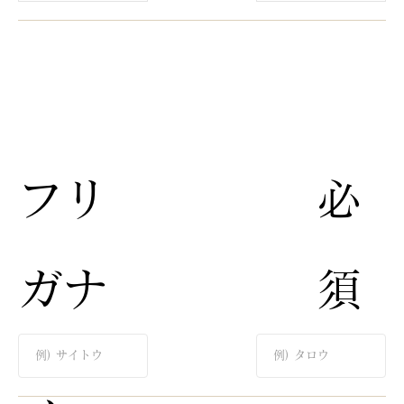
​フリ
​必
ガナ​
須​