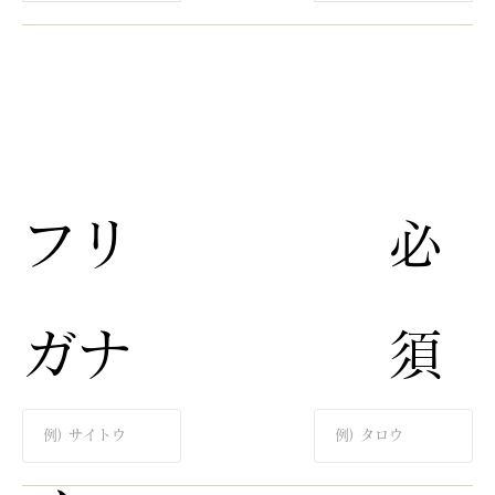
​フリ
​必
ガナ​
須​