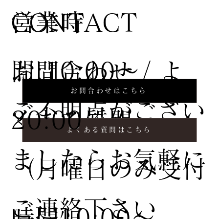
営業時
CONTACT
間:10:00〜
お問合わせ / よ
お問合わせはこちら
ご不明点がござい
20:00
くある質問
よくある質問はこちら
ましたらお気軽に
（月曜日のみ受付
ご連絡下さい
時間10:00〜