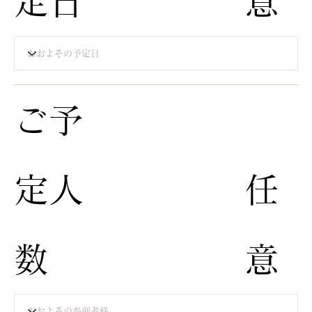
定日
意
​ご予
定人
​任
数
意