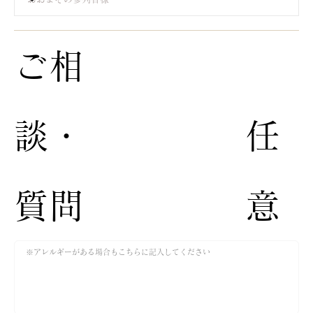
​ご相
談・
​任
質問​
意