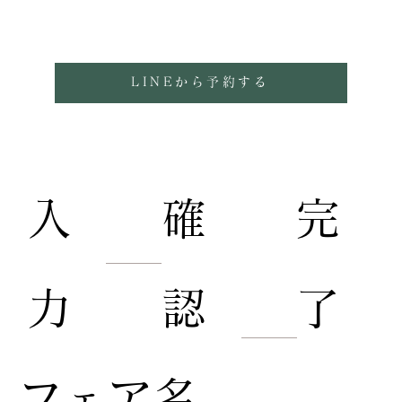
となります。
LINEから予約する
​入
​完
​確
力
了
認
​フェア名