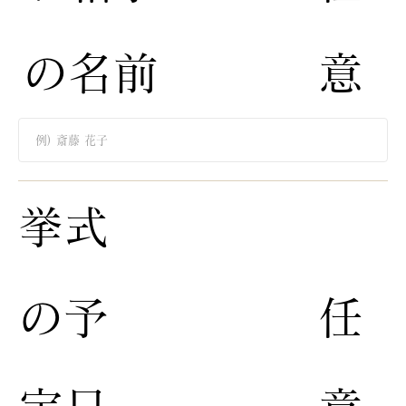
の名前
意
​挙式
の予
​任