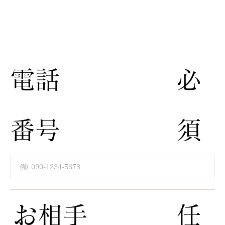
​電話
​必
番号
須​
​お相手
​任