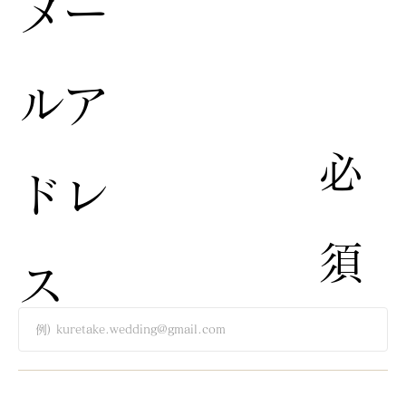
​メー
ルア
​必
ドレ
須​
ス