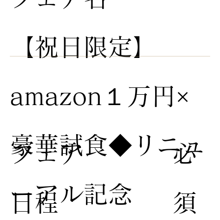
【祝日限定】
amazon１万円×
豪華試食◆リニュ
​フェア
​必
ーアル記念
日程
須​