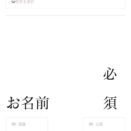
​必
​お名前
須​