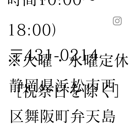
18:00）
〒431-0214
※火曜・水曜定休
静岡県浜松市西
［祝祭日を除く］
区舞阪町弁天島