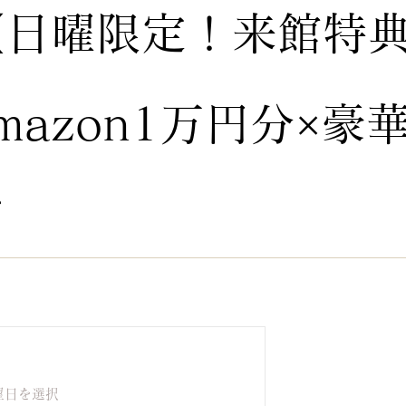
【日曜限定！来館特
mazon1万円分×
ア