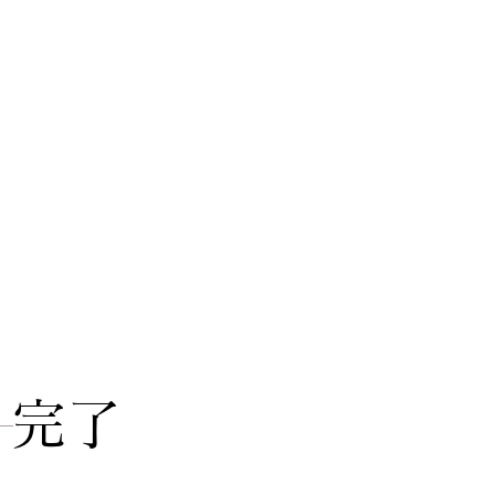
日○時に見学希
てください。
返信がありました
​完了