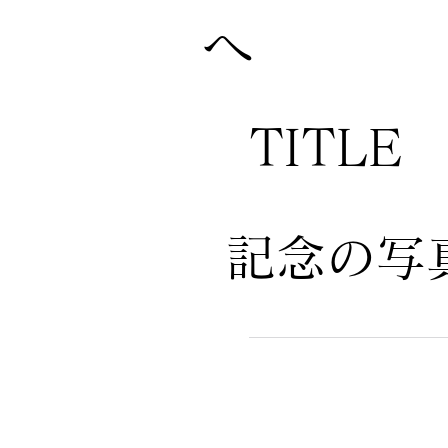
へ
TITLE
記念の写