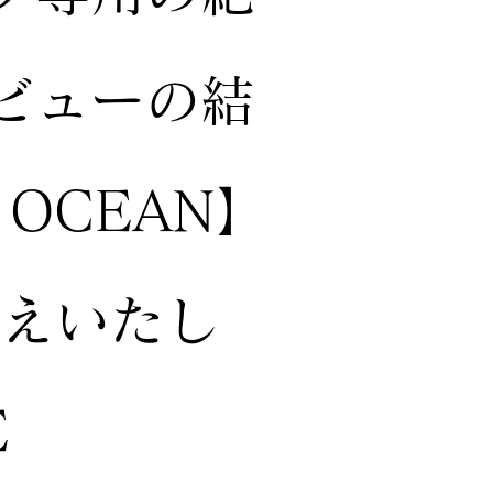
ビューの結
 OCEAN】
伝えいたし
E