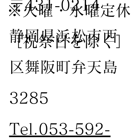
〒431-0214
※火曜・水曜定休
静岡県浜松市西
［祝祭日を除く］
区舞阪町弁天島
3285
Tel.053-592-