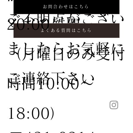
お問合わせはこちら
ご不明点がござい
20:00
くある質問
よくある質問はこちら
ましたらお気軽に
（月曜日のみ受付
ご連絡下さい
時間10:00〜
18:00）