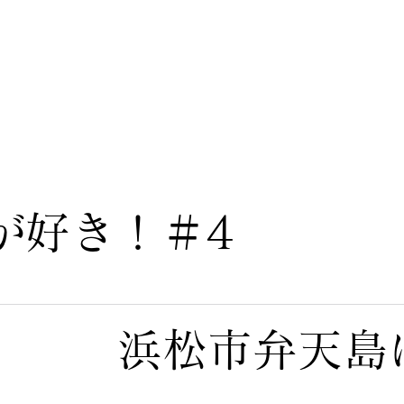
が好き！＃4
浜松市弁天島