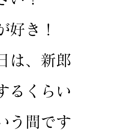
間が好き！
1日は、新郎
するくらい
いう間です