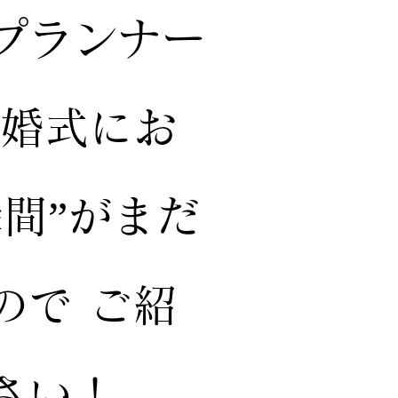
プランナー
結婚式にお
間”がまだ
ので ご紹
さい！