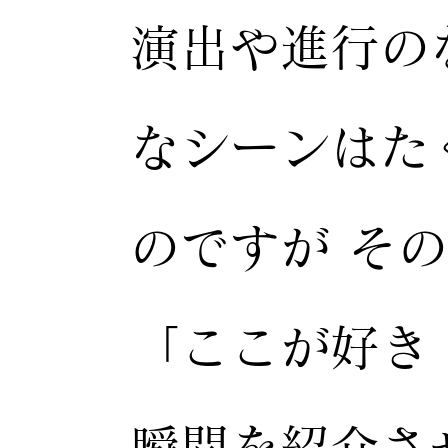
演出や進行の
なシーンはた
のですが そ
「ここが好き
瞬間を紹介さ