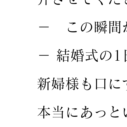
－ この瞬
－ 結婚式の
新婦様も口に
本当にあっと