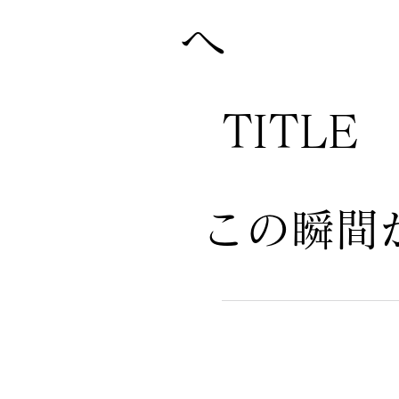
へ
TITLE
この瞬間