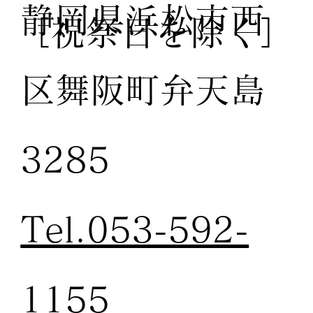
静岡県浜松市西
［祝祭日を除く］
区舞阪町弁天島
3285
Tel.053-592-
1155