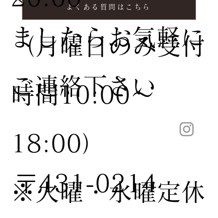
よくある質問はこちら
ましたらお気軽に
（月曜日のみ受付
ご連絡下さい
時間10:00〜
18:00）
〒431-0214
※火曜・水曜定休