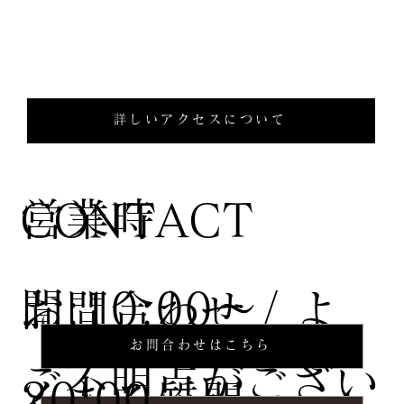
詳しいアクセスについて
営業時
CONTACT
間:10:00〜
お問合わせ / よ
お問合わせはこちら
ご不明点がござい
20:00
くある質問