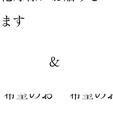
ます
&
【家族婚
【親族
希望のお
希望の