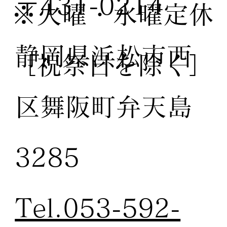
〒431-0214
※火曜・水曜定休
静岡県浜松市西
［祝祭日を除く］
区舞阪町弁天島
3285
Tel.053-592-