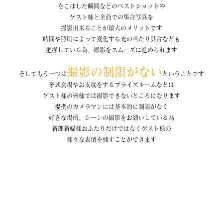
をこぼした瞬間などのベストショットや
ゲスト様と全員での集合写真を
撮影出来ることが最大のメリットです
時間や照明によって変化する光の当たり具合なども
把握している為、撮影をスムーズに進められます
撮影の制限がない
そしてもう一つは
ということです
挙式会場やお支度をするブライズルームなどは
ゲスト様の皆様では撮影できないところになります
提携のカメラマンには基本的に制限がなく
好きな場所、シーンの撮影をお願いしている為
新郎新婦様おふたりだけではなくゲスト様の
様々な表情を残すことができます