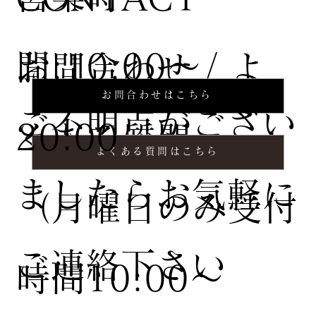
間:10:00〜
お問合わせ / よ
お問合わせはこちら
ご不明点がござい
20:00
くある質問
よくある質問はこちら
ましたらお気軽に
（月曜日のみ受付
ご連絡下さい
時間10:00〜