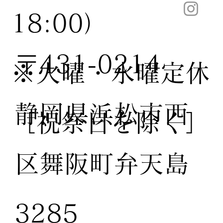
18:00）
〒431-0214
※火曜・水曜定休
静岡県浜松市西
［祝祭日を除く］
区舞阪町弁天島
3285