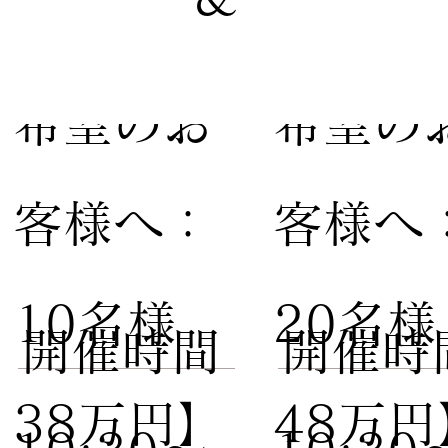
【家族婚
【親族
希望のお
希望の
客様へ：
客様へ
10名様
20名
​開催時間
​開催時
38万円】
48万円