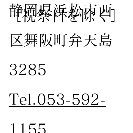
静岡県浜松市西
［祝祭日を除く］
区舞阪町弁天島
3285
Tel.053-592-
1155