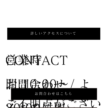
詳しいアクセスについて
営業時
CONTACT
間:10:00〜
お問合わせ / よ
お問合わせはこちら
ご不明点がござい