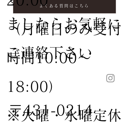
20:00
くある質問
よくある質問はこちら
ましたらお気軽に
（月曜日のみ受付
ご連絡下さい
時間10:00〜
18:00）
〒431-0214
※火曜・水曜定休