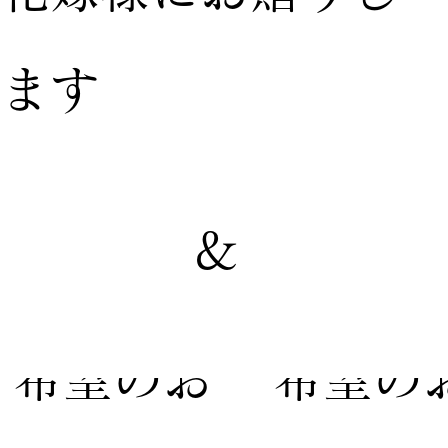
ます
&
【家族婚
【親族
希望のお
希望の